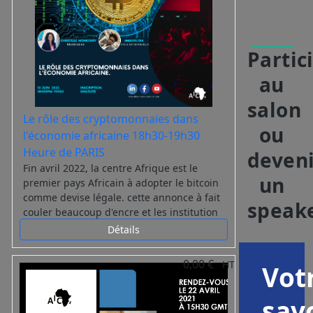
Partic
au
salon
Le rôle des cryptomonnaies dans
ou
l'économie africaine 18h30-19h30
Heure de PARIS
deven
Fin avril 2022, la centre Afrique est le
un
premier pays Africain à adopter le bitcoin
comme devise légale. cette annonce à fait
speak
couler beaucoup d'encre et les institution
africaines et internationale ne sont pas
Détails
favorable à l'utilisation du bitcoin comme
monnaie légale surtout en Afrique.
0,00 €
HT
Vot
Africa Innovation Center vous propose une
immersion au cœur de l’économie et dans
sav
ce panel, nous allons parler