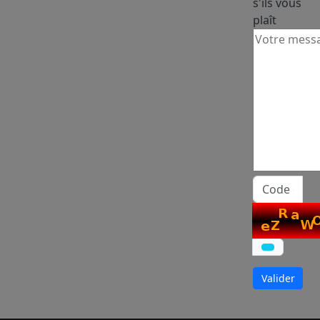
s'ils vous
plaît
Mame ndella Niang
Marketeur, représentante du constructeur
TAIMES au Sénégal
Mohamed Saïdi
Sales & Operations Planning Lead EU chez
Olam
Valider