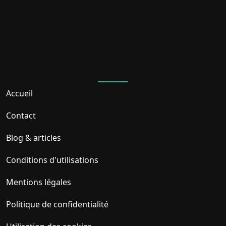
A travers 4 grands panels pour faire l'état
des lieux et comprendre les enjeux et
évolution du commerce numérique dans
le continent:
Moyen de paiement et Inclusion
finance en Afrique.
Législations africaines en matière de
commerce électronique.
Accueil
Logistique et Supply chain en
Afrique.
Contact
Startups dans le e-commerce
Africain.
Blog & articles
Conditions d'utilisations
Mentions légales
Politique de confidentialité