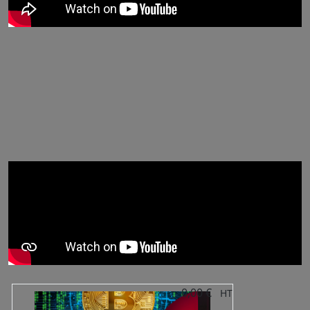
0,00 €
HT