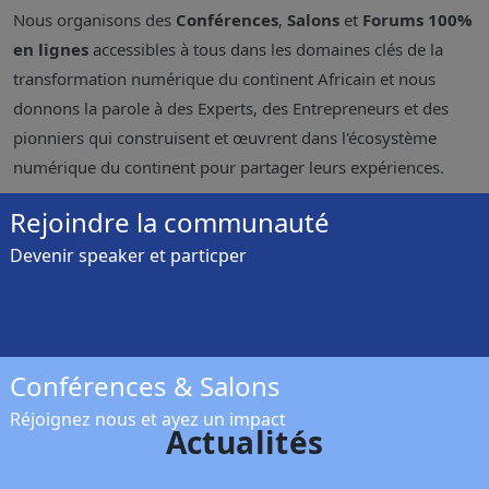
Nous organisons des
Conférences
,
Salons
et
Forums
100%
en lignes
accessibles à tous dans les domaines clés de la
transformation numérique du continent Africain et nous
donnons la parole à des Experts, des Entrepreneurs et des
pionniers qui construisent et œuvrent dans l'écosystème
numérique du continent pour partager leurs expériences.
Rejoindre la communauté
Devenir speaker et particper
Conférences & Salons
Réjoignez nous et ayez un impact
Actualités