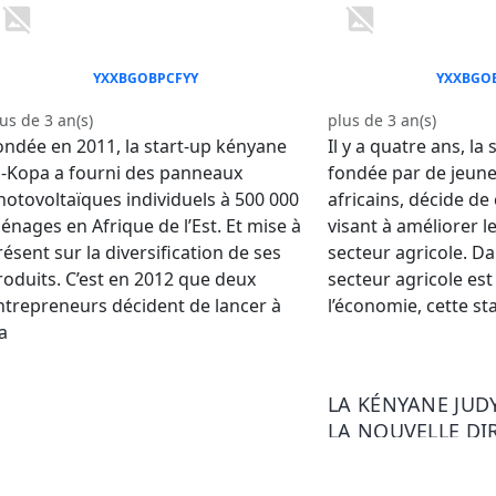
YXXBGOBPCFYY
YXXBGO
us de 3 an(s)
plus de 3 an(s)
ondée en 2011, la start-up kényane
Il y a quatre ans, la
-Kopa a fourni des panneaux
fondée par de jeune
hotovoltaïques individuels à 500 000
africains, décide de 
énages en Afrique de l’Est. Et mise à
visant à améliorer 
résent sur la diversification de ses
secteur agricole. Da
roduits. C’est en 2012 que deux
secteur agricole est
ntrepreneurs décident de lancer à
l’économie, cette st
a
LA KÉNYANE JUD
LA NOUVELLE DI
GÉNÉRALE DE D
AFRIQUE