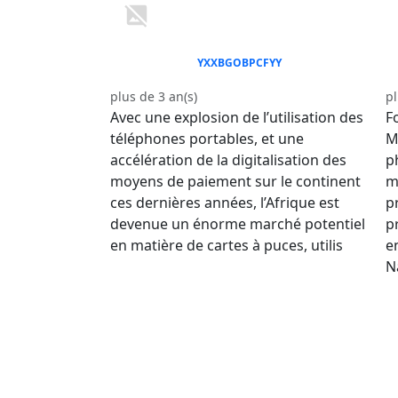
YXXBGOBPCFYY
plus de 3 an(s)
pl
Avec une explosion de l’utilisation des
F
téléphones portables, et une
M
accélération de la digitalisation des
p
moyens de paiement sur le continent
m
ces dernières années, l’Afrique est
p
devenue un énorme marché potentiel
p
en matière de cartes à puces, utilis
e
N