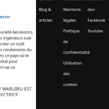
Blog &
Mentions
don
BPCFYY
articles
légales
Facebook
Politique
Youtube
 société Aerobotics,
s ingénieurs sud-
de
créer un outil
les rendements du
confidentialité
ns ce pays où le
 vital pour
Utilisation
art-up va
des
cookies
Y WARUIRU EST
RECTRICE
PO GROUP EN