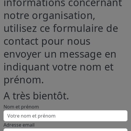
informations concernant
notre organisation,
utilisez ce formulaire de
contact pour nous
envoyer un message en
indiquant votre nom et
prénom.
A très bientôt
.
Nom et prénom
Adresse email