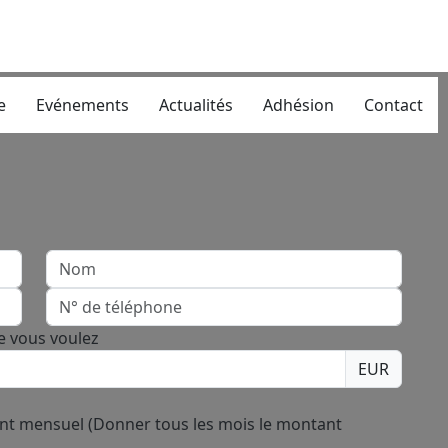
e
Evénements
Actualités
Adhésion
Contact
e vous voulez
EUR
nt mensuel (Donner tous les mois le montant