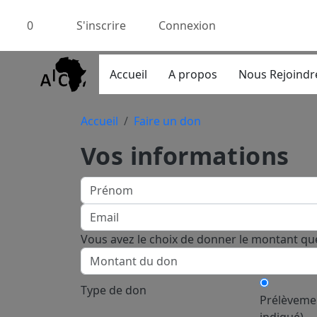
0
S'inscrire
Connexion
Accueil
A propos
Nous Rejoindr
Accueil
Faire un don
Vos informations
Vous avez le choix de donner le montant qu
Type de don
Prélèveme