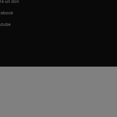
ire un don
cebook
utube