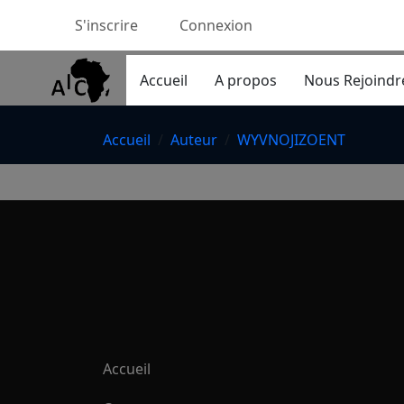
S'inscrire
Connexion
Accueil
A propos
Nous Rejoindr
Accueil
Auteur
WYVNOJIZOENT
Accueil